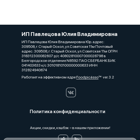
ИП Павлецова Юлия Владимировна
ИП Павлецова Юлия Владимировна Юр. адрес:
309508, г. Старый Оскол, ул.Советская 11м Почтовый
адрес: 309508, г. Старый Оскол, ул.Советская 11м ОГРН
318312300082607 р/с 40802810007000028798 в
Белгородское отделение N8592 ПАО СБЕРБАНК БИК
041403633 к/с 30101810100000000633 ИНН
312824940674
Работает на эффективном ядре
Foodpicásso
ver. 3.2
Политика конфиденциальности
Акции, скидки, кэшбэк − в нашем приложении!