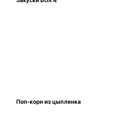
Закуски BOX 4
Поп-корн из цыпленка