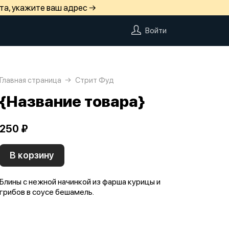
та, укажите ваш адрес →
Войти
Главная страница
Стрит Фуд
{Название товара}
250 ₽
В корзину
Блины с нежной начинкой из фарша курицы и
грибов в соусе бешамель.