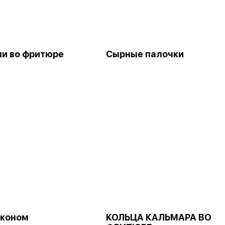
и во фритюре
Сырные палочки
економ
КОЛЬЦА КАЛЬМАРА ВО