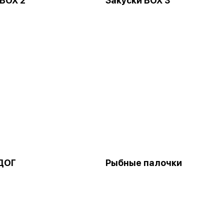
 BOX 2
Закуски BOX 3
ДОГ
Рыбные палочки