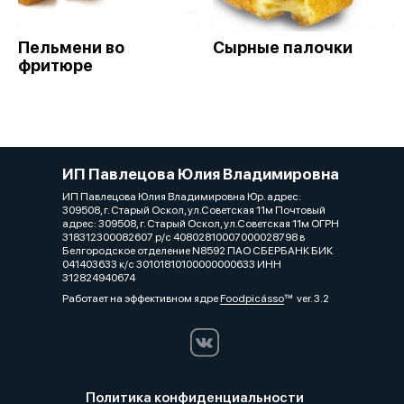
Пельмени во
Сырные палочки
фритюре
ИП Павлецова Юлия Владимировна
ИП Павлецова Юлия Владимировна Юр. адрес:
309508, г. Старый Оскол, ул.Советская 11м Почтовый
адрес: 309508, г. Старый Оскол, ул.Советская 11м ОГРН
318312300082607 р/с 40802810007000028798 в
Белгородское отделение N8592 ПАО СБЕРБАНК БИК
041403633 к/с 30101810100000000633 ИНН
312824940674
Работает на эффективном ядре
Foodpicásso
ver. 3.2
Политика конфиденциальности