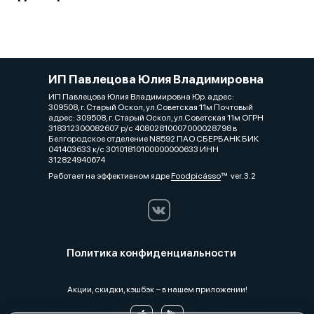
ИП Павлецова Юлия Владимировна
ИП Павлецова Юлия Владимировна Юр. адрес:
309508, г. Старый Оскол, ул.Советская 11м Почтовый
адрес: 309508, г. Старый Оскол, ул.Советская 11м ОГРН
318312300082607 р/с 40802810007000028798 в
Белгородское отделение N8592 ПАО СБЕРБАНК БИК
041403633 к/с 30101810100000000633 ИНН
312824940674
Работает на эффективном ядре
Foodpicásso
ver. 3.2
Политика конфиденциальности
Акции, скидки, кэшбэк − в нашем приложении!