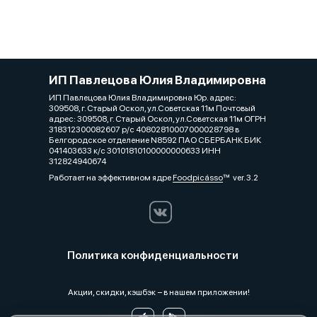
ИП Павлецова Юлия Владимировна
ИП Павлецова Юлия Владимировна Юр. адрес:
309508, г. Старый Оскол, ул.Советская 11м Почтовый
адрес: 309508, г. Старый Оскол, ул.Советская 11м ОГРН
318312300082607 р/с 40802810007000028798 в
Белгородское отделение N8592 ПАО СБЕРБАНК БИК
041403633 к/с 30101810100000000633 ИНН
312824940674
Работает на эффективном ядре
Foodpicásso
ver. 3.2
Политика конфиденциальности
Акции, скидки, кэшбэк − в нашем приложении!