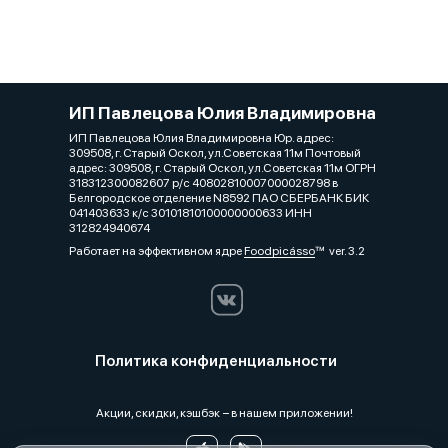
ИП Павлецова Юлия Владимировна
ИП Павлецова Юлия Владимировна Юр. адрес:
309508, г. Старый Оскол, ул.Советская 11м Почтовый
адрес: 309508, г. Старый Оскол, ул.Советская 11м ОГРН
318312300082607 р/с 40802810007000028798 в
Белгородское отделение N8592 ПАО СБЕРБАНК БИК
041403633 к/с 30101810100000000633 ИНН
312824940674
Работает на эффективном ядре
Foodpicásso
ver. 3.2
Политика конфиденциальности
Акции, скидки, кэшбэк − в нашем приложении!