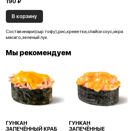
190 ₽
В корзину
Состав:инари(сыр тофу),рис,креветки,спайси соус,икра
масаго,зеленый лук.
Мы рекомендуем
ГУНКАН
ГУНКАН
ЗАПЕЧЁННЫЙ КРАБ
ЗАПЕЧЁННЫЕ