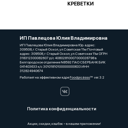
КРЕВЕТКИ
ИП Павлецова Юлия Владимировна
ИП Павлецова Юлия Владимировна Юр. адрес:
309508, г. Старый Оскол, ул.Советская 11м Почтовый
адрес: 309508, г. Старый Оскол, ул.Советская 11м ОГРН
318312300082607 р/с 40802810007000028798 в
Белгородское отделение N8592 ПАО СБЕРБАНК БИК
041403633 к/с 30101810100000000633 ИНН
312824940674
Работает на эффективном ядре
Foodpicásso
ver. 3.2
Политика конфиденциальности
Акции, скидки, кэшбэк − в нашем приложении!