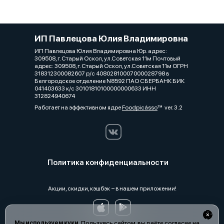
ИП Павлецова Юлия Владимировна
ИП Павлецова Юлия Владимировна Юр. адрес:
309508, г. Старый Оскол, ул.Советская 11м Почтовый
адрес: 309508, г. Старый Оскол, ул.Советская 11м ОГРН
318312300082607 р/с 40802810007000028798 в
Белгородское отделение N8592 ПАО СБЕРБАНК БИК
041403633 к/с 30101810100000000633 ИНН
312824940674
Работает на эффективном ядре
Foodpicásso
ver. 3.2
Политика конфиденциальности
Акции, скидки, кэшбэк − в нашем приложении!
Мы используем куки.
Пользуясь сайтом, вы даёте согласие на