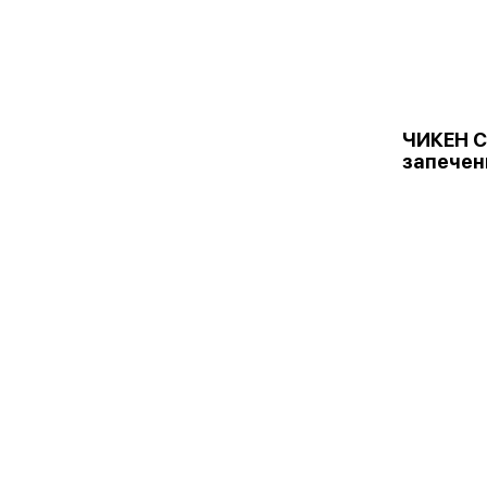
ЧИКЕН 
запече