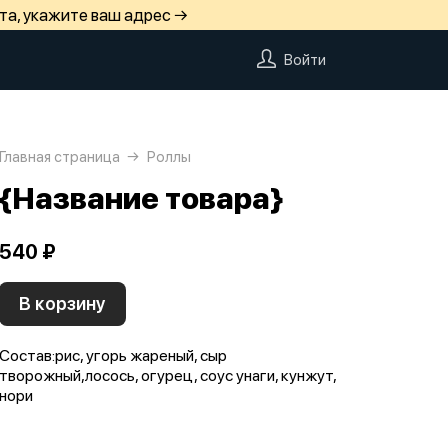
та, укажите ваш адрес →
Войти
Главная страница
Роллы
{Название товара}
540 ₽
В корзину
Состав:рис, угорь жареный, сыр
творожный,лосось, огурец, соус унаги, кунжут,
нори