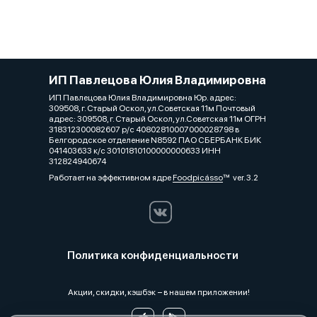
ИП Павлецова Юлия Владимировна
ИП Павлецова Юлия Владимировна Юр. адрес:
309508, г. Старый Оскол, ул.Советская 11м Почтовый
адрес: 309508, г. Старый Оскол, ул.Советская 11м ОГРН
318312300082607 р/с 40802810007000028798 в
Белгородское отделение N8592 ПАО СБЕРБАНК БИК
041403633 к/с 30101810100000000633 ИНН
312824940674
Работает на эффективном ядре
Foodpicásso
ver. 3.2
Политика конфиденциальности
Акции, скидки, кэшбэк − в нашем приложении!