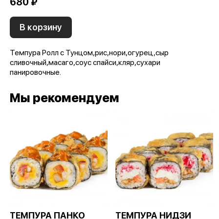
680 ₽
В корзину
Темпура Ролл с Тунцом,рис,нори,огурец,сыр
сливочный,масаго,соус спайси,кляр,сухари
панировочные.
Мы рекомендуем
ТЕМПУРА ПАНКО
ТЕМПУРА НИДЗИ