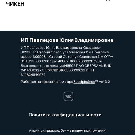
ЧИКЕН
ИП Павлецова Юлия Владимировна
ИП Павлецова Юлия Владимировна Юр. адрес:
309508, г. Старый Оскол, ул.Советская 11м Почтовый
адрес: 309508, г. Старый Оскол, ул.Советская 11м ОГРН
318312300082607 р/с 40802810007000028798 в
Белгородское отделение N8592 ПАО СБЕРБАНК БИК
041403633 к/с 30101810100000000633 ИНН
312824940674
Работает на эффективном ядре
Foodpicásso
ver. 3.2
Политика конфиденциальности
Акции, скидки, кэшбэк − в нашем приложении!