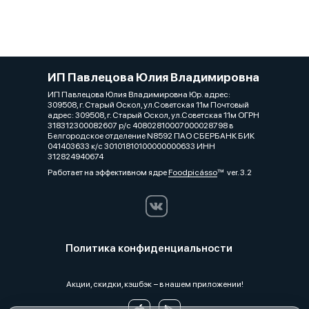
ИП Павлецова Юлия Владимировна
ИП Павлецова Юлия Владимировна Юр. адрес:
309508, г. Старый Оскол, ул.Советская 11м Почтовый
адрес: 309508, г. Старый Оскол, ул.Советская 11м ОГРН
318312300082607 р/с 40802810007000028798 в
Белгородское отделение N8592 ПАО СБЕРБАНК БИК
041403633 к/с 30101810100000000633 ИНН
312824940674
Работает на эффективном ядре
Foodpicásso
ver. 3.2
Политика конфиденциальности
Акции, скидки, кэшбэк − в нашем приложении!