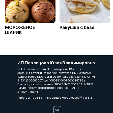
МОРОЖЕНОЕ
Ракушка с безе
ШАРИК
ИП Павлецова Юлия Владимировна
ИП Павлецова Юлия Владимировна Юр. адрес:
309508, г. Старый Оскол, ул.Советская 11м Почтовый
адрес: 309508, г. Старый Оскол, ул.Советская 11м ОГРН
318312300082607 р/с 40802810007000028798 в
Белгородское отделение N8592 ПАО СБЕРБАНК БИК
041403633 к/с 30101810100000000633 ИНН
312824940674
Работает на эффективном ядре
Foodpicásso
ver. 3.2