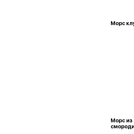
Морс кл
Морс из
смород