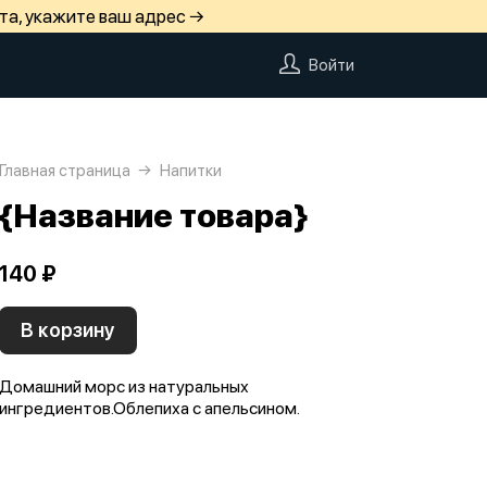
та, укажите ваш адрес →
Войти
Главная страница
Напитки
{Название товара}
140 ₽
В корзину
Домашний морс из натуральных
ингредиентов.Облепиха с апельсином.