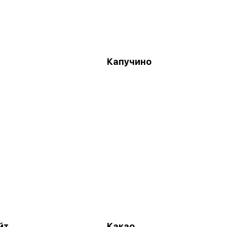
Капучино
йт
Какао