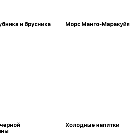
убника и брусника
Морс Манго-Маракуйя
 черной
Холодные напитки
ины