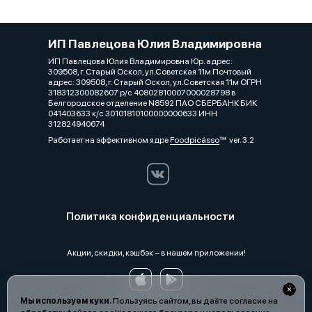
ИП Павлецова Юлия Владимировна
ИП Павлецова Юлия Владимировна Юр. адрес:
309508, г. Старый Оскол, ул.Советская 11м Почтовый
адрес: 309508, г. Старый Оскол, ул.Советская 11м ОГРН
318312300082607 р/с 40802810007000028798 в
Белгородское отделение N8592 ПАО СБЕРБАНК БИК
041403633 к/с 30101810100000000633 ИНН
312824940674
Работает на эффективном ядре
Foodpicásso
ver. 3.2
Политика конфиденциальности
Акции, скидки, кэшбэк − в нашем приложении!
Мы используем куки.
Пользуясь сайтом, вы даёте согласие на