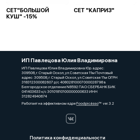
СЕТ"БОЛЬШОЙ
СЕТ "КАПРИЗ"
КУШ" -15%
ИП Павлецова Юлия Владимировна
ИП Павлецова Юлия Владимировна Юр. адрес:
309508, г. Старый Оскол, ул.Советская 11м Почтовый
адрес: 309508, г. Старый Оскол, ул.Советская 11м ОГРН
318312300082607 р/с 40802810007000028798 в
Белгородское отделение N8592 ПАО СБЕРБАНК БИК
041403633 к/с 30101810100000000633 ИНН
312824940674
Работает на эффективном ядре
Foodpicásso
ver. 3.2
Политика конфиденциальности