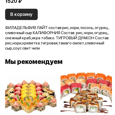
1520 ₽
В корзину
ФИЛАДЕЛЬФИЯ ЛАЙТ состав:рис, нори, лосось, огурец,
сливочный сыр КАЛИФОРНИЯ Состав: рис, нори, огурец,
снежный краб,икра тобико. ТИГРОВЫЙ ДРАКОН Состав:
рис,нори,креветка тигровая,тамаго омлет,сливочный
сыр,соус свит чили
Мы рекомендуем